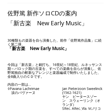
佐野篤 新作ソロCDの案内
「新古楽 New Early Music」
30種類もの楽器を自ら演奏した、前作「佐野篤作品集」に続
く第二弾、
「新古楽 New Early Music」
今回は「新古楽」と銘打ち、16世紀～18世紀、ルネッサンス
期～バロック期の古楽を、すべての楽曲を自らが演奏し、佐
野篤独自の斬新なアレンジと楽器編成で制作いたしました、
全8曲入りのＣＤです。
内容の一部は…
◊Pavana Lachrimae
Jan Pieterzoon Sweelinck
涙のパヴァーヌ
(1562-1621)
ヤン ピータースゾー
ン スウェーリンク（オ
ランダ）
SRec. ARec. Vla. Vc./リコ