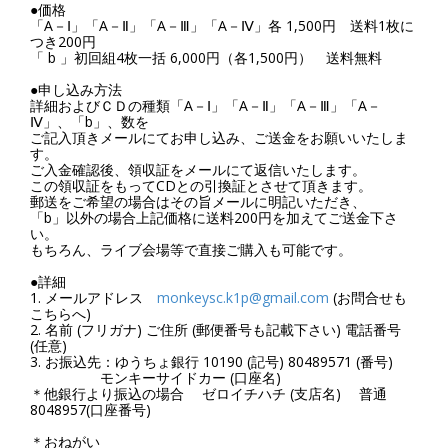
●価格
「A－Ⅰ」「A－Ⅱ」「A－Ⅲ」「A－Ⅳ」各 1,500円 送料1枚に
つき200円
「 b 」初回組4枚一括 6,000円（各1,500円） 送料無料
●申し込み方法
詳細およびＣＤの種類「A－Ⅰ」「A－Ⅱ」「A－Ⅲ」「A－
Ⅳ」、「b」、数を
ご記入頂きメールにてお申し込み、ご送金をお願いいたしま
す。
ご入金確認後、領収証をメールにて返信いたします。
この領収証をもってCDとの引換証とさせて頂きます。
郵送をご希望の場合はその旨メールに明記いただき、
「b」以外の場合上記価格に送料200円を加えてご送金下さ
い。
もちろん、ライブ会場等で直接ご購入も可能です。
●詳細
1. メールアドレス
monkeysc.k1p@gmail.com
(お問合せも
こちらへ)
2. 名前 (フリガナ) ご住所 (郵便番号も記載下さい) 電話番号
(任意)
3. お振込先：ゆうちょ銀行 10190 (記号) 80489571 (番号)
モンキーサイドカー (口座名)
＊他銀行より振込の場合 ゼロイチハチ (支店名) 普通
8048957(口座番号)
＊おねがい