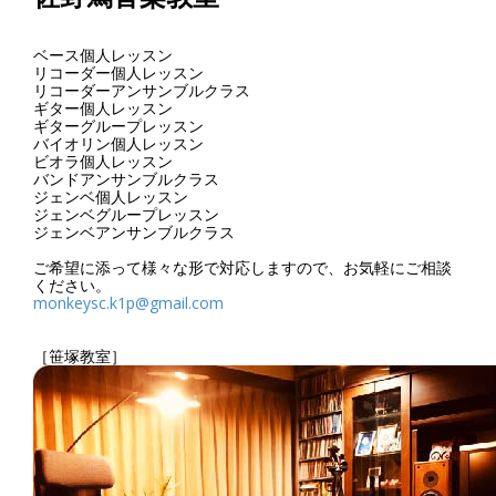
ベース個人レッスン
リコーダー個人レッスン
リコーダーアンサンブルクラス
ギター個人レッスン
ギターグループレッスン
バイオリン個人レッスン
ビオラ個人レッスン
バンドアンサンブルクラス
ジェンベ個人レッスン
ジェンベグループレッスン
ジェンベアンサンブルクラス
ご希望に添って様々な形で対応しますので、お気軽にご相談
ください。
monkeysc.k1p@gmail.com
［笹塚教室］