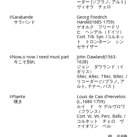
ーダー (ソプラノ, アルト)
ヴィオラ チェロ
◊Sarabande
Georg Friedrich
サラバンド
Händel(1685-1759)
ゲオルク フリードリ
ヒ ヘンデル（ドイツ）
Cort. Trb. Syn. /コルネッ
ト トロンボーン シン
セサイザー
◊Now,o now I need must part
John Dawland(1563-
今こそ別れ
1628)
ジョン ダウランド（イ
ギリス）
SRec. ARec. TRec. BRec. /
リコーダー (ソプラノ, ア
ルト, テナー, バス )
◊Plainte
Louis de Caix d’Hervelois
嘆き
(c.,1680-1759)
ルイ ド ケ デルヴロワ
（フランス）
Cort. Vc. Vn. Perc. Bells. /
コルネット チェロ ヴ
ァイオリン ベル
他、全8曲