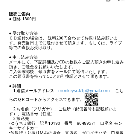
販売ご案内
● 価格 1800円
● 受け取り方法
ＣＤ送付の場合は、 送料200円合わせてお振り込み願いま
す。発売当日までに送付させて頂きます。もしくは、ライブ
等での直接お受け取り。
● 申し込み方法
メールにて、下記詳細及びCDの枚数をご記入頂きお申し込み
頂き、ご送金をお願いいたします。
ご入金確認後、領収書をメールにて返信いたします。
この領収書を持ってCDとの引換証とさせて頂きます。
● 詳細
1.送信メールアドレス
monkeysc.k1p@gmail.com
こち
らのＱＲコードからアクセスできます。
2.お名前（フリガナ）、ご住所（郵便番号も記載願いま
す）、電話番号（任意）
3.振込先
•ゆうちょ銀行 記号10190 番号 80489571 口座名 モン
キーサイドカー
•他銀行より振り込みの場合 支店名 ゼロイチハチ 口座番