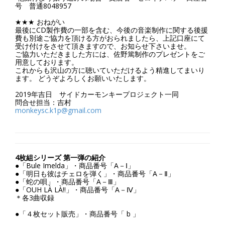
号 普通8048957
★★★ おねがい
最後にCD製作費の一部を含む、今後の音楽制作に関する後援
費も別途ご協力を頂ける方がおられましたら、上記口座にて
受け付けをさせて頂きますので、お知らせ下さいませ。
ご協力いただきました方には、佐野篤制作のプレゼントをご
用意しております。
これからも沢山の方に聴いていただけるよう精進してまいり
ます。 どうぞよろしくお願いいたします。
2019年吉日 サイドカーモンキープロジェクト一同
問合せ担当：吉村
monkeysc.k1p@gmail.com
4枚組シリーズ 第一弾の紹介
●「Bule Imelda」・商品番号「A－Ⅰ」
●「明日も彼はチェロを弾く」・商品番号「A－Ⅱ」
●「蛇の唄」・商品番号「A－Ⅲ」
●「OUH LÀ LÀ‼︎」・商品番号「A－Ⅳ」
＊各3曲収録
●「４枚セット販売」・商品番号「 b 」