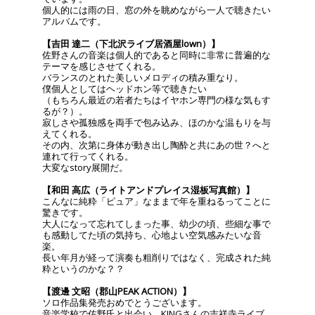
個人的には雨の日、窓の外を眺めながら一人で聴きたい
アルバムです。
【吉田 達二（下北沢ライブ居酒屋lown）】
佐野さんの音楽は個人的であると同時に非常に普遍的な
テーマを感じさせてくれる。
バランスのとれた美しいメロディの積み重なり。
僕個人としてはヘッドホン等で聴きたい
（もちろん最近の若者たちはイヤホン専門の様な気もす
るが？）。
寂しさや孤独感を両手で包み込み、ほのかな温もりを与
えてくれる。
その内、次第に身体が動き出し陶酔と共にあの世？へと
連れて行ってくれる。
大変なstory展開だ。
【和田 高広（ライトアンドプレイス湿板写真館）】
こんなに純粋「ピュア」なままで年を重ねるってことに
驚きです。
大人になって忘れてしまった事、幼少の頃、些細な事で
も感動してた頃の気持ち、心地よい空気感みたいな音
楽。
長い年月が経って演奏も粗削りではなく、完成された純
粋というのかな？？
【渡邊 文昭（郡山PEAK ACTION）】
ソロ作品集発売おめでとうございます。
音楽学校で佐野氏と出会い、KINGさんの吉祥寺ライブ