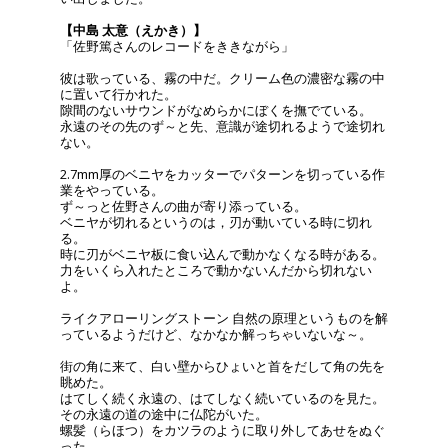
【中島 太意（えかき）】
「佐野篤さんのレコードをききながら」
彼は歌っている、霧の中だ。クリーム色の濃密な霧の中
に置いて行かれた。
隙間のないサウンドがなめらかにぼくを撫でている。
永遠のその先のず～と先、意識が途切れるようで途切れ
ない。
2.7mm厚のベニヤをカッターでパターンを切っている作
業をやっている。
ず～っと佐野さんの曲が寄り添っている。
ベニヤが切れるというのは，刃が動いている時に切れ
る。
時に刃がベニヤ板に食い込んで動かなくなる時がある。
力をいくら入れたところで動かないんだから切れない
よ。
ライクアローリングストーン 自然の原理というものを解
っているようだけど、なかなか解っちゃいないな～。
街の角に来て、白い壁からひょいと首をだして角の先を
眺めた。
はてしく続く永遠の、はてしなく続いているのを見た。
その永遠の道の途中に仏陀がいた。
螺髪（らほつ）をカツラのように取り外してあせをぬぐ
った。