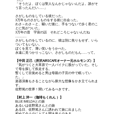
「そうだよ、ぼくは聖人なんかじゃないんだよ。誰がそ
う言ったんだい……」
さがしものをしている彼だった。
3万年ものさがしものをする彼に出会った。
わさ～わさ～と、騒いだ後に、手をつないで歩く君のこ
とに気がついた。
3万年の昔 宇宙の話 それどころじゃないんだね
…………
さがしものをしているのに、彼は別に焦りもせず、いら
ついてもいない。
ぼくを見て、薄い笑いをうかべた。
永遠に見つかりっこない、さがしものだもん……って。
【中田 正己（所沢AIRSCAFEオーナー元ホルモンズ）】
「気がつくと大草原で一人バイクに股がっていた。そし
て母を探して疾走する。
暫くして目覚めると男は母親の子宮の中で眠ってい
た。」
楽器演奏もさることながら膨大な想像をかき立てられま
す。
佐野篤の世界！聞いてみるべきです。
【村上 洋一（珈琲もくれん ）】
BLUE IMELDAとの旅
あるいは佐野篤さんとの旅
ある日、佐野篤さんに誘われて旅に出ました
初めて会うのにとても聞き覚えのある