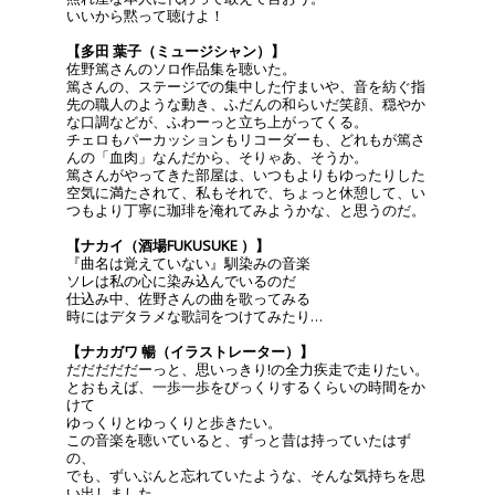
いいから黙って聴けよ！
【多田 葉子（ミュージシャン）】
佐野篤さんのソロ作品集を聴いた。
篤さんの、ステージでの集中した佇まいや、音を紡ぐ指
先の職人のような動き、ふだんの和らいだ笑顔、穏やか
な口調などが、ふわーっと立ち上がってくる。
チェロもパーカッションもリコーダーも、どれもが篤さ
んの「血肉」なんだから、そりゃあ、そうか。
篤さんがやってきた部屋は、いつもよりもゆったりした
空気に満たされて、私もそれで、ちょっと休憩して、い
つもより丁寧に珈琲を淹れてみようかな、と思うのだ。
【ナカイ（酒場FUKUSUKE ）】
『曲名は覚えていない』馴染みの音楽
ソレは私の心に染み込んでいるのだ
仕込み中、佐野さんの曲を歌ってみる
時にはデタラメな歌詞をつけてみたり…
【ナカガワ 暢（イラストレーター）】
だだだだだーっと、思いっきり!の全力疾走で走りたい。
とおもえば、一歩一歩をびっくりするくらいの時間をか
けて
ゆっくりとゆっくりと歩きたい。
この音楽を聴いていると、ずっと昔は持っていたはず
の、
でも、ずいぶんと忘れていたような、そんな気持ちを思
い出しました。