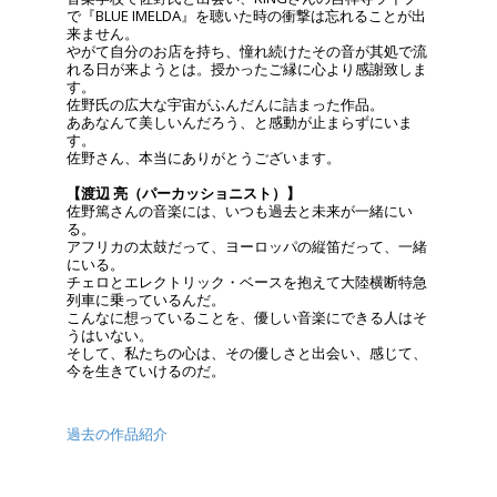
で『BLUE IMELDA』を聴いた時の衝撃は忘れることが出
来ません。
やがて自分のお店を持ち、憧れ続けたその音が其処で流
れる日が来ようとは。授かったご縁に心より感謝致しま
す。
佐野氏の広大な宇宙がふんだんに詰まった作品。
ああなんて美しいんだろう、と感動が止まらずにいま
す。
佐野さん、本当にありがとうございます。
【渡辺 亮（パーカッショニスト）】
佐野篤さんの音楽には、いつも過去と未来が一緒にい
る。
アフリカの太鼓だって、ヨーロッパの縦笛だって、一緒
にいる。
チェロとエレクトリック・ベースを抱えて大陸横断特急
列車に乗っているんだ。
こんなに想っていることを、優しい音楽にできる人はそ
うはいない。
そして、私たちの心は、その優しさと出会い、感じて、
今を生きていけるのだ。
過去の作品紹介