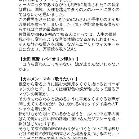
オーガニックでありながらも緻密に創造されたこの音楽
は世代、国境、人種を越えて多くの人のハートに届くの
ではないかと思いました。
この世界をさらに楽しむためにわざわざ手作りのオイル
万華鏡を買ってしまいました（笑）佐野篤を知る僕らか
らすれば当然の最高傑作。
佐野篤やKINGを初めて知る人にとっては、人生の価値
観が少し変わるような音楽体験になるかもしれません。
そんな静かな驚きを想像しながらニヤリとウィスキーを
口に含ませ、万華鏡を覗き込む。
【太田 惠資（バイオリン弾き）】
「ほうら言わんこっちゃない、涙が止まんないじゃない
かぁ」
【カルメン・マキ（歌うたい）】
低空から滑るように臨む大海原をくぐり抜けるとゴーギ
ャンのタヒチ、もしくは極彩色の蝶が輪になって廻るア
マゾンの河流か。
そのうちわさわさと舐めるように耳元をくすぐる歌声が
聞こえてくるのだが、次に現れるのはタイダイ染めのT
シャツを着た男で
転がりながら唄っているかと思うと、ふいに中近東の黄
ばんで乾いた古い街の路地に迷い込んだジプシーを追い
駆けはじめたりする。
そうして束の間の旅の終わりが近づくとついに男は独り
だけの絶対の安堵が約束された場所を見つけるのだ。い
つもそこに在って最も身近な小宇宙を。