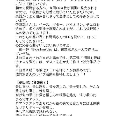
に知ってほしいです。
初めて視聴する方へ、今回CD４枚が順番に発売されま
すので、１枚目から順番に聴いていただきたいです。
楽器がうまく組み合わさって全体としての厚みを出して
います。
佐野篤さんは、ベース、ギター、バイオリン、チェロを
含めて、多くの楽器を演奏されますが、これも佐野篤さ
んの魅力でもあります。
これからの寒い夜に佐野篤さんのCDを聴いて、ほっこ
りしてくださいね。
心に沁みる曲がいっぱいありますよ。
第一弾『Blue Imelda』は、佐野篤さん一人で作り上
げた作品。
３曲目♬わさわさ♬がお薦めです。第二弾『 明日も彼は
チェロを弾く』は、ゲストをむかえて作り上げた作品で
す。
３曲目♬明日も彼はチェロを弾く♬がお薦めです。
佐野篤さんのライブ活動も期待しましょう！！
【多田 暁（音楽家）】
音に喜び、音に怒り、音を哀しみ、音を楽しみ。そんな
旅を繰り返し、繰り返し。
挙げ句の果てに愛と憎しみの境界を越え、辿り着いた、
まるでオアシス。
ロマンチストでありながら彼の奏でる音たちには圧倒的
なリアリティーが存在し、
決してお伽話で終わらない。
照れ屋な本人に代わって敢えて言おう。