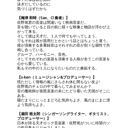
泳ぎだしているのに
気づくはずだから
【梅津 和時（Sax、Cl 奏者）】
佐野篤君の音楽は間違いなく映画音楽だ。
音を聴いていると目の前に様々な映像と物語が浮かび上
がって来る。
そして彼は天才だ。１人で何でもやってしまう。
でもそれは彼が器用だとかという話とはちょっと違う。
彼が演奏する多重録音はそれぞれの音が別々な個性で共
鳴し合っている。
グルーブ、ハーモニー、音色。
そしてそれぞれの楽器を演奏する人格が全てこの音楽を
心から愛している。
私もその中の１人になりたいものだと嫉妬する。
【s-ken（ミュージシャン&プロデューサー）】
慌ただしく情報の嵐にさらされ休む間もない友よ!
佐野篤のチェロの中で暮らしてみませんか？
音の魔術師が喜怒哀楽の末にたどり着いた天国がそこに
ある。
陽だまりにじっとまどろむ気持ちよさ、風のまにまに漂
よう気持ちよさ。
【扇田 裕太郎（シンガーソングライター、ギタリスト、
プロデューサー）】
日本が誇る天才ロック音楽家・佐野篤がついに待望のソ
ロ作品集をリリースしました。