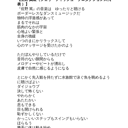
表 ）】
『佐野 篤』の音楽は ゆったりと聴ける
ボーダーレスなダンスミュージックだ
独特の浮遊感があって
まるでそれは
筋肉のなかの宇宙
心地よい緊張と
全身の弛緩
いつのまにかリラックスして
心のマッサージを受けたかのよう
ただぼんやりしているだけで
音符のない隙間からも
メロディーやビートが湧出し
皮膚で自然に感じるようになる
とにかく先入観を持たずに水族館で泳ぐ魚を眺めるよう
に聴けばよい
ダイジョウブ
決して怖くない
やわらかく
あたたかい
息もできる
目も開けられる
恥ずかしくない
かっこいいステップもスイングもいらない
ほらもう
勝手に体は動き始め