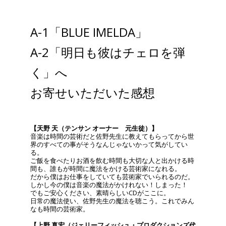
A-1「BLUE IMELDA」
A-2「明日も彼はチェロを弾
く」へ
お寄せいただいた感想
【天野 天（テンサン オーナー 元生徒）】
音楽は時間の芸術だと佐野先生に教えてもらってから世
界のすべての事がそうなんじゃないかって気がしてい
る。
ご飯を食べたりお酒を飲む時間も大切な人と出かける時
間も、誰もが時間に魔法をかける芸術家になれる。
だから僕はお仕事をしていても芸術家でいられるのだ。
しかし今の僕は音楽の魔法がかけれない！しまった！
でもご安心ください、素晴らしいCDがここに。
日常の魔法使い、佐野先生の魔法を聴こう。これでみん
なも時間の芸術家。
【上野 真宏（ジェリーフィッシュ・プロダクションズ代