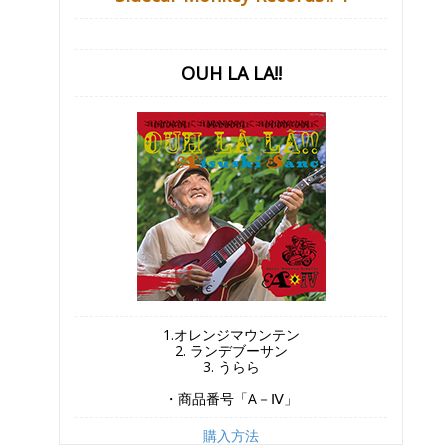
OUH LA LA!!
1.オレンジマウンテン
2. ランデブーサン
3. うらら
・商品番号「A－Ⅳ」
購入方法