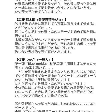
佐野篤の極私小説でありながら、その音に浸った者は彼
と一緒に旅に出て夢を分かち合うことになるだろう。
いい夢を見させてもらいました。
【工藤 昭太郎（音楽喫茶モジョ）】
独り旅先で絶景に遭遇しても言葉に置き換えて伝えるこ
とができないもどかしさ。
同じような感じを佐野さんのステージを始めて観た時に
思いました。
太鼓を叩きながらハンドルシェーカーを咥えて頭を振る
獣のような人ですが、だからこそむき出しの優しさを実
直に音で表現する事ができるのでしょう。
数少ない天才的な芸術家だと思います。
【佐藤 つかさ（一般人）】
第一弾『Blue Imelda』＆ 第二弾『 明日も彼はチェロを
弾く』のCDを聴いて。。。
どこか聞き覚えのあるようなノリの良いリズムで進ん
でいく哀愁漂うギター楽曲からスタート、メロディーも
いい、独特の世界観の歌詞もいい！！
なんと言っても佐野篤さんの声もいいのです！！
全体的には、心地よい音楽であり癒される音楽である。
曲によって、過去に見てきた風景がふっと浮かんでき
た。ポップで聴きやすい作品である。
私が佐野篤さんを知ったのは、S-ken&Hot bonbonsの
ベースでした。
今回のCD４枚で佐野篤ワールドを一人でも多くの方々