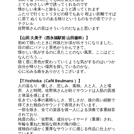
とてもやさしい声で誘ってくれるのです
懐かしい未来へと旅をしようと誘ってくれます
ふたりで行くヒトリタビの様でもあり 程よい距離でそば
に居て ぬくもりのある独りというものをその音でツクッ
テクレル
佐野篤さんの音はそういうのだなぁと思います
【山田 久美子（西永福駅前 山田歯科）】
初めて聴いたときに何故だか涙が出そうになりました。
目の前にパァッと景色がうかんできて。
懐かしい気がするのに見たことのない風景。ここはどこ
なんだろう…。
聴く度に景色が変わっていくような気がするのはいつか
自分が帰りたい場所を探しているのかな。
心に沁みる曲をありがとうございます。
【T.Yoshioka（Café Beulmans ）】
人の温もり、優しさ、悲しみ、孤独。人と人、人と場
所、人と時間。佐野篤さんが紡ぐサウンドは人肌の質感
と体温を感じます。
生きている事の素晴らしさ、苦しさが、彼の長い経験で
得てきた独自のサウンドで表現されています。
一部を除き、全ての楽器を彼一人による演奏で多重録音
されており、
純度の高い「佐野篤」成分がレイヤード（重層）され、
年輪を重ねた無垢な樹木の塊の様に、
彼独自の温かく重厚なサウンドに感じる作品に仕上がっ
ています。